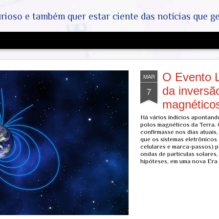
ar ciente das notícias que geralmente não aparecem na grande mídia. Abram a mente, pensem fora da caixin
O Evento L
MAR
da inversã
7
magnéticos
Há vários indícios apontand
polos magnéticos da Terra.
confirmasse nos dias atuais,
que os sistemas eletrônicos (
celulares e marca-passos) po
ondas de partículas solares
hipóteses, em uma nova Era 