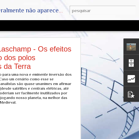
ha. SAIAM DA MATRIX !! A VERDADE ESTÁ LA FORA
aschamp - Os efeitos
o dos polos
 da Terra
o para uma nova e eminente inversão dos
 Caso um cenário como esse se
 analistas são quase unanimes em afirmar
desde satélites e centrais elétricas, até
deriam ser facilmente inutilizados por
, jogando nosso planeta, na melhor das
Medieval.