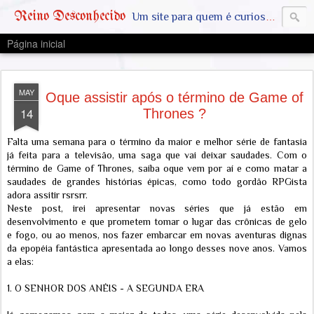
Reino Desconhecido
Um site para quem é curioso e também quer estar ciente das notícias que geralmente não aparecem na grande mídia. Abram a mente, pensem fora da caixinha. SAIAM DA MATRIX !! A VERDADE ESTÁ LA FORA
Página inicial
MAY
Oque assistir após o término de Game of
14
Thrones ?
Falta uma semana para o término da maior e melhor série de fantasia
já feita para a televisão, uma saga que vai deixar saudades. Com o
término de Game of Thrones, saiba oque vem por aí e como matar a
saudades de grandes histórias épicas, como todo gordão RPGista
adora assitir rsrsrr.
Neste post, irei apresentar novas séries que já estão em
desenvolvimento e que prometem tomar o lugar das crônicas de gelo
e fogo, ou ao menos, nos fazer embarcar em novas aventuras dignas
da epopéia fantástica apresentada ao longo desses nove anos. Vamos
a elas:
1. O SENHOR DOS ANÉIS - A SEGUNDA ERA