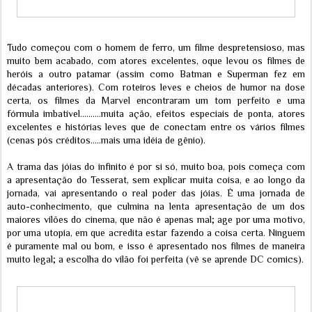
Tudo começou com o homem de ferro, um filme despretensioso, mas
muito bem acabado, com atores excelentes, oque levou os filmes de
heróis a outro patamar (assim como Batman e Superman fez em
décadas anteriores). Com roteiros leves e cheios de humor na dose
certa, os filmes da Marvel encontraram um tom perfeito e uma
fórmula imbatível..........muita ação, efeitos especiais de ponta, atores
excelentes e histórias leves que de conectam entre os vários filmes
(cenas pós créditos.....mais uma idéia de gênio).
A trama das jóias do infinito é por si só, muito boa, pois começa com
a apresentação do Tesserat, sem explicar muita coisa, e ao longo da
jornada, vai apresentando o real poder das jóias. É uma jornada de
auto-conhecimento, que culmina na lenta apresentação de um dos
maiores vilões do cinema, que não é apenas mal; age por uma motivo,
por uma utopia, em que acredita estar fazendo a coisa certa. Ninguem
é puramente mal ou bom, e isso é apresentado nos filmes de maneira
muito legal; a escolha do vilão foi perfeita (vê se aprende DC comics).