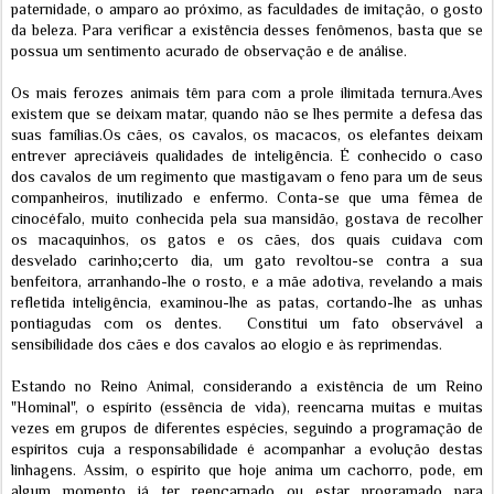
paternidade, o amparo ao próximo, as faculdades de imitação, o gosto
da beleza. Para verificar a existência desses fenômenos, basta que se
possua um sentimento acurado de observação e de análise.
Os mais ferozes animais têm para com a prole ilimitada ternura.Aves
existem que se deixam matar, quando não se lhes permite a defesa das
suas famílias.Os cães, os cavalos, os macacos, os elefantes deixam
entrever apreciáveis qualidades de inteligência. É conhecido o caso
dos cavalos de um regimento que mastigavam o feno para um de seus
companheiros, inutilizado e enfermo. Conta-se que uma fêmea de
cinocéfalo, muito conhecida pela sua mansidão, gostava de recolher
os macaquinhos, os gatos e os cães, dos quais cuidava com
desvelado carinho;certo dia, um gato revoltou-se contra a sua
benfeitora, arranhando-lhe o rosto, e a mãe adotiva, revelando a mais
refletida inteligência, examinou-lhe as patas, cortando-lhe as unhas
pontiagudas com os dentes. Constitui um fato observável a
sensibilidade dos cães e dos cavalos ao elogio e às reprimendas.
Estando no Reino Animal, considerando a existência de um Reino
"Hominal", o espírito (essência de vida), reencarna muitas e muitas
vezes em grupos de diferentes espécies, seguindo a programação de
espíritos cuja a responsabilidade é acompanhar a evolução destas
linhagens. Assim, o espírito que hoje anima um cachorro, pode, em
algum momento já ter reencarnado ou estar programado para