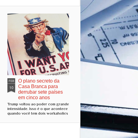
O plano secreto da
FEB
Casa Branca para
10
derrubar sete países
em cinco anos
Trump voltou ao poder com grande
intensidade. Isso é o que acontece
quando você tem dois workaholics
à frente do país mais influente do
mundo. E não estou falando de JD
Vance, mas do verdadeiro vice-
presidente dos EUA: Elon Musk. O
apoio de Musk a Trump