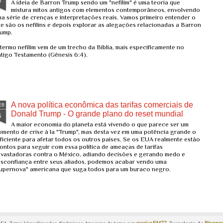
7
A ideia de Barron Trump sendo um "nefilim" é uma teoria que
mais rápidas e informadas". No
preocupação, especialmente
mistura mitos antigos com elementos contemporâneos, envolvendo
entanto, a forma como a Palantir
devido a relatos de um forte cheiro
a série de crenças e interpretações reais. Vamos primeiro entender o
coleta e processa dados levanta
“químico” e sintomas parecidos
e são os nefilins e depois explorar as alegações relacionadas a Barron
questões éticas profundas,
com os de gripe após exposições
ump.
especialmente quando se trata de
curtas.
privacidade e vigilância em massa.
termo nefilim vem de um trecho da Bíblia, mais especificamente no
tigo Testamento (Gênesis 6:4).
A nova política econômica das tarifas comerciais de
EB
Donald Trump - O grande plano do reset mundial
5
A maior economia do planeta está vivendo o que parece ser um
mento de crise à la "Trump", mas desta vez em uma potência grande o
ficiente para afetar todos os outros países. Se os EUA realmente estão
ontos para seguir com essa política de ameaças de tarifas
vastadoras contra o México, adiando decisões e gerando medo e
sconfiança entre seus aliados, podemos acabar vendo uma
upernova" americana que suga todos para um buraco negro.
mariusFM77
Blogger