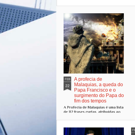
A profecia de
FEB
Malaquias, a queda do
22
Papa Francisco e o
surgimento do Papa do
fim dos tempos
A Profecia de Malaquias é uma lista
de 112 frases curtas, atribuídas ao
arcebispo de Armagh, São
Malaquias, que supostamente
descrevem os papas que
governariam a Igreja Católica,
F
desde Celestino II (papado iniciado