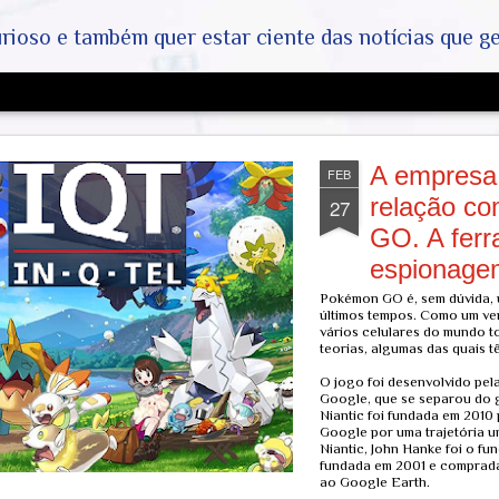
ar ciente das notícias que geralmente não aparecem na grande mídia. Abram a mente, pensem fora da caixin
A empresa 
FEB
relação c
27
GO. A ferr
espionage
Pokémon GO é, sem dúvida, 
últimos tempos. Como um ve
vários celulares do mundo t
teorias, algumas das quais 
O jogo foi desenvolvido pela
Google, que se separou do 
Niantic foi fundada em 201
Google por uma trajetória um
Niantic, John Hanke foi o f
fundada em 2001 e comprad
ao Google Earth.