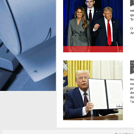
em 1143) até o último papa, que
seria o "Papa do Fim dos Tempos".
um
A profecia foi publicada pela
qu
primeira vez no século 16, mas não
Tr
há consenso histórico sobre sua
autenticidade.
O 
An
F
mo
su
pr
de
de
"s