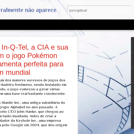
ha. SAIAM DA MATRIX !! A VERDADE ESTÁ LA FORA
In-Q-Tel, a CIA e sua
om o jogo Pokémon
amenta perfeita para
m mundial
um dos maiores sucessos de jogos dos
rdadeiro fenômeno, sendo instalado em
odo, o jogo começou a gerar várias
têm uma base real bastante convincente.
 Niantic Inc., uma antiga subsidiária do
grupo Alphabet no ano passado. A
0 pelo CEO John Hanke, que chegou ao
 tanto inusitada. Antes de criar a
undador da Keyhole Inc., uma empresa
a pelo Google em 2004, que deu origem