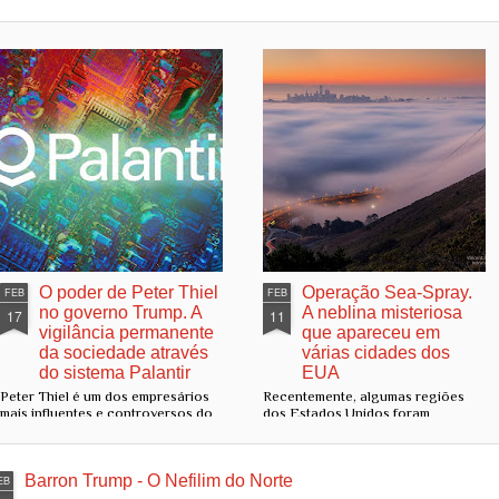
O poder de Peter Thiel
Operação Sea-Spray.
FEB
FEB
no governo Trump. A
A neblina misteriosa
17
11
vigilância permanente
que apareceu em
da sociedade através
várias cidades dos
do sistema Palantir
EUA
Peter Thiel é um dos empresários
Recentemente, algumas regiões
mais influentes e controversos do
dos Estados Unidos foram
Vale do Silício. Ele é cofundador
tomadas por uma névoa densa e
da Palantir Technologies, uma
incomum, que foi descrita pelos
empresa de análise de dados com
moradores locais como uma
uma missão declarada de "ajudar
Barron Trump - O Nefilim do Norte
“neblina misteriosa”. Esse
EB
organizações a tomar decisões
fenômeno tem gerado