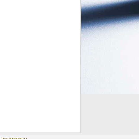
provavelmente foi o melhor
investimento de sua carreira.
Musk investiu 277 milhões de
dólares na campanha de Trump,
mas já obteve lucros de bilhões.
Denunciar abuso