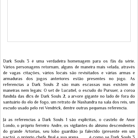
Dark Souls 3 é uma verdadeira homenagem para os fãs da série.
Vários personagens retornam, alguns de maneira mais velada, através
de vagas citações, vários locais são revisitados e várias armas e
armaduras dos jogos anteriores estão presentes no jogo. As
referencias a Dark Souls 2 são mais escassas mas existem de
maneiras nem legais: O set de Lucatiel, o escudo do Pursuer, a coroa
fundida das dlcs de Dark Souls 2, a arvore gigante no lado de fora do
santuário do elo de fogo, um retrato de Nashandra na sala dos reis, um
escudo usado pelo rei Vendrick, dentre outras pequenas referencia.
Já as referencias a Dark Souls 1 são explicitas, o castelo de Anor
Londo, o próprio ferreiro Andre, os vigilantes do abismo descendentes
do grande Artorias, seu lobo guardião ja falecido (presente em um
pacto), o próprio chefe final e sua arena............é como se Dark Souls 3