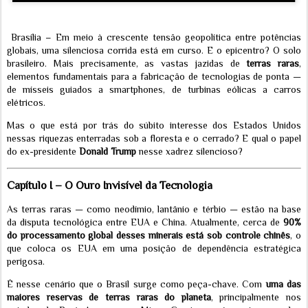
Brasília – Em meio à crescente tensão geopolítica entre potências
globais, uma silenciosa corrida está em curso. E o epicentro? O solo
brasileiro. Mais precisamente, as vastas jazidas de
terras raras
,
elementos fundamentais para a fabricação de tecnologias de ponta —
de mísseis guiados a smartphones, de turbinas eólicas a carros
elétricos.
Mas o que está por trás do súbito interesse dos Estados Unidos
nessas riquezas enterradas sob a floresta e o cerrado? E qual o papel
do ex-presidente
Donald Trump
nesse xadrez silencioso?
Capítulo I – O Ouro Invisível da Tecnologia
As terras raras — como neodímio, lantânio e térbio — estão na base
da disputa tecnológica entre EUA e China. Atualmente, cerca de
90%
do processamento global desses minerais está sob controle chinês
, o
que coloca os EUA em uma posição de dependência estratégica
perigosa.
É nesse cenário que o Brasil surge como peça-chave. Com
uma das
maiores reservas de terras raras do planeta
, principalmente nos