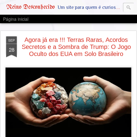
Reino Desconhecido
Um site para quem é curioso e também quer estar ciente das notícias que geralmente não aparecem na grande mídia. Abram a mente, pensem fora da caixinha. SAIAM DA MATRIX !! A VERDADE ESTÁ LA FORA
Página inicial
Agora já era !!! Terras Raras, Acordos
SEP
Secretos e a Sombra de Trump: O Jogo
28
Oculto dos EUA em Solo Brasileiro