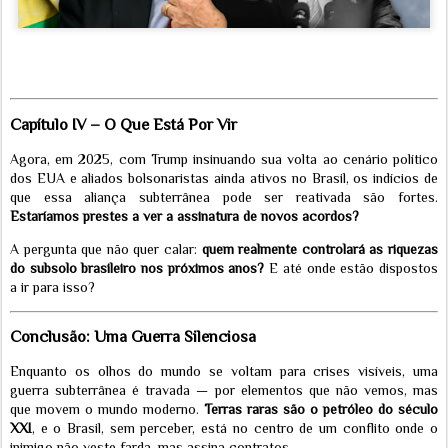
Capítulo IV – O Que Está Por Vir
Agora, em 2025, com Trump insinuando sua volta ao cenário político
dos EUA e aliados bolsonaristas ainda ativos no Brasil, os indícios de
que essa aliança subterrânea pode ser reativada são fortes.
Estaríamos prestes a ver a assinatura de novos acordos?
A pergunta que não quer calar:
quem realmente controlará as riquezas
do subsolo brasileiro nos próximos anos?
E até onde estão dispostos
a ir para isso?
Conclusão: Uma Guerra Silenciosa
Enquanto os olhos do mundo se voltam para crises visíveis, uma
guerra subterrânea é travada — por elementos que não vemos, mas
que movem o mundo moderno.
Terras raras são o petróleo do século
XXI
, e o Brasil, sem perceber, está no centro de um conflito onde o
inimigo não veste farda, mas assina contratos.