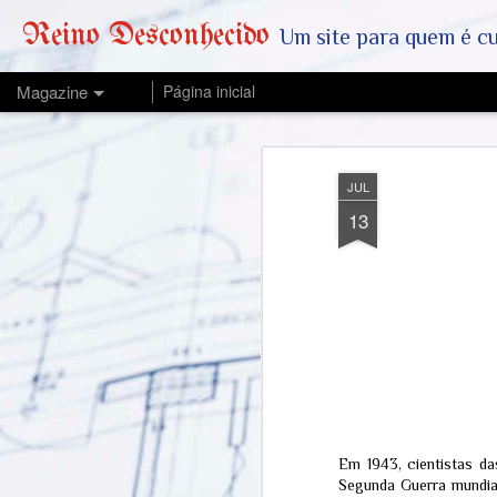
Reino Desconhecido
Um site para quem é curioso e também quer est
Magazine
Página inicial
JUL
13
Em 1943, cientistas d
Segunda Guerra mundial.