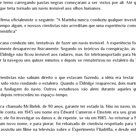
e terno carregando pastas negras começaram a ser vistos por ali. Até 
internas sobre a hipótese 
 que teria tornado um navio invisível aos olhos humanos.
versus origem zoonótica.
rma oficialmente o seguinte: "A Marinha nunca conduziu qualquer investig
mpo algum, e nossos cientistas não acreditam que uma experiência como 
ientífica"
na conduziu sim, tentativas de fazer um navio invisivel. A experiência f
almente desapareceu fisicamente. Segundo os teóricos da conspiração, às
.Eldridge não ficou invisível aos radares, mas foi teletransportado para No
 lá navegou uns quinze minutos e depois se rematerizou no estaleiro da F
entistas não sabiam direito o que estavam fazendo, a idéia era testar 
ria sido visto rondando o estaleiro. Quando o Eldridge reapareceu, dois m
 fusilagem do navio. Outros estudiosos vão além: durante aqueles qu
 depois retrocedeu no espaço-tempo.
O "Hack do
A Copa do Mundo da
JUL
JUL
Apocalipse": A
FIFA mostrando, de
30
20
ca chamado Mr.Bielek, de 90 anos, garante ter estado lá. Não no navio, 
Verdade por Trás da
forma casual, o
ele conta, em 1943 seu nome era Edward Cameron e Einstein era seu gra
Invasão da
próximo eclipse em 12
HuggingFace pela
de agosto - Um ataque
r, ele foi investigar os danos e, de repente, se viu em 1983. Ao retornar a
OpenAI - ELES
está programado
um novo nome, e para piorar, foi rebaixado de cientista respeitado para 
ESTÃO
e assistiu um filme na televisão sobre o Experimento Filadélfia, e desde
Quem esteve no MetLife Stadium
DESPERTANDO !!!!
no domingo, 19 de julho de 2026,