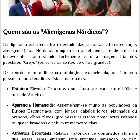
Quem são os "Alienígenas Nórdicos"?
Na tipologia extraterrestre (o estudo das supostas diferentes raças
alienígenas), os Nórdicos ocupam um papel central e de natureza
benevolente, contrastando fortemente com a imagem fria dos
populares "Greys" (os seres cinzentos de olhos grandes).
De acordo com a literatura ufológica estabelecida, os Nórdicos
possuem características físicas marcantes:
Estatura Elevada:
Descritos com altura que varia entre 1,90m e
mais de 2 metros.
Aparência Humanoide:
Assemelham-se muito às populações da
Europa Escandinava, com longos cabelos loiros, platinados ou
brancos, olhos claros (por vezes relatados como azuis intensos
ou quase brancos) e pele extremamente clara.
Atributos Espirituais:
Relatos históricos de contatados afirmam
que esses seres emanam uma profunda sensação de paz,