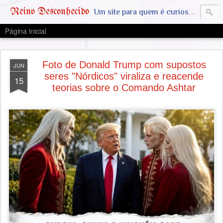
Reino Desconhecido
Um site para quem é curioso e também quer estar ciente das notícias que geralmente não aparecem na grande mídia. Abram a mente, pensem fora da caixinha. SAIAM DA MATRIX !! A VERDADE ESTÁ LA FORA
Página inicial
Foto de Donald Trump com supostos
JUN
seres "Nórdicos" viraliza e reacende
15
teorias sobre o Comando Ashtar