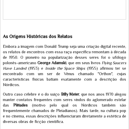
As Origens Históricas dos Relatos
Embora a imagem com Donald Trump seja uma criação digital recente,
os relatos de encontros com essa raça específica remontam à década
de 1950. O pioneiro na popularização desses seres foi o ufólogo
polonês-americano
George Adamski
, que em seus livros
Flying Saucers
Have Landed
(1953) e
Inside the Space Ships
(1955) afirmou ter se
encontrado com um ser de Vênus chamado "Orthon", cujas
características físicas batiam exatamente com a descrição dos
Nórdicos.
Outro caso célebre é o do suíço
Billy Meier
, que nos anos 1970 alegou
manter contatos frequentes com seres vindos do aglomerado estelar
das
Plêiades
(motivo pelo qual os Nórdicos também são
frequentemente chamados de Pleiadianos). Mais tarde, na cultura pop
e no cinema, essas descrições influenciaram diretamente a estética de
diversas obras de ficção científica.