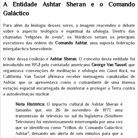
A Entidade Ashtar Sheran e o Comando
Galáctico
Para além da biologia desses seres, a imagem reacendeu o debate
sobre o aspecto teológico e espiritual da ufologia. Dentro das
chamadas "religiões de óvnis", os Nórdicos seriam os principais
executores das ordens do
Comando Ashtar
, uma suposta federação
intergaláctica benevolente.
O líder dessa coalizão é
Ashtar Sheran
. O conceito desta entidade foi
introduzido em 1952 pelo contatado americano
George Van Tassel
, que
organizava convenções de meditação e ufologia em
Giant Rock
, na
Califórnia. Van Tassel afirmava receber mensagens canalizadas de
Ashtar, que se apresentava como o comandante de uma imensa
estação espacial encarregada de monitorar e proteger a Terra contra
a autodestruição nuclear.
Nota Histórica:
O impacto cultural de Ashtar Sheran é
tamanho que, em 26 de novembro de 1977, uma
transmissão de televisão no sul da Inglaterra (Southern
Television) foi misteriosamente interrompida por uma voz
que se identificou como "Vrillon, do Comando Galáctico
Ashtar", deixando um alerta de seis minutos para que a