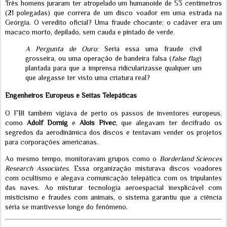
Três homens juraram ter atropelado um humanoide de 53 centímetros
(21 polegadas) que correra de um disco voador em uma estrada na
Geórgia. O veredito oficial? Uma fraude chocante: o cadáver era um
macaco morto, depilado, sem cauda e pintado de verde.
A Pergunta de Ouro:
Seria essa uma fraude civil
grosseira, ou uma operação de bandeira falsa (
false flag
)
plantada para que a imprensa ridicularizasse qualquer um
que alegasse ter visto uma criatura real?
Engenheiros Europeus e Seitas Telepáticas
O FBI também vigiava de perto os passos de inventores europeus,
como
Adolf Dornig
e
Alois Pivec
, que alegavam ter decifrado os
segredos da aerodinâmica dos discos e tentavam vender os projetos
para corporações americanas.
Ao mesmo tempo, monitoravam grupos como o
Borderland Sciences
Research Associates
. Essa organização misturava discos voadores
com ocultismo e alegava comunicação telepática com os tripulantes
das naves. Ao misturar tecnologia aeroespacial inexplicável com
misticismo e fraudes com animais, o sistema garantiu que a ciência
séria se mantivesse longe do fenômeno.