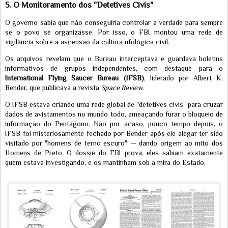
5. O Monitoramento dos "Detetives Civis"
O governo sabia que não conseguiria controlar a verdade para sempre
se o povo se organizasse. Por isso, o FBI montou uma rede de
vigilância sobre a ascensão da cultura ufológica civil.
Os arquivos revelam que o Bureau interceptava e guardava boletins
informativos de grupos independentes, com destaque para o
International Flying Saucer Bureau (IFSB)
, liderado por Albert K.
Bender, que publicava a revista
Space Review
.
O IFSB estava criando uma rede global de "detetives civis" para cruzar
dados de avistamentos no mundo todo, ameaçando furar o bloqueio de
informação do Pentágono. Não por acaso, pouco tempo depois, o
IFSB foi misteriosamente fechado por Bender após ele alegar ter sido
visitado por "homens de terno escuro" — dando origem ao mito dos
Homens de Preto. O dossiê do FBI prova: eles sabiam exatamente
quem estava investigando, e os mantinham sob a mira do Estado.