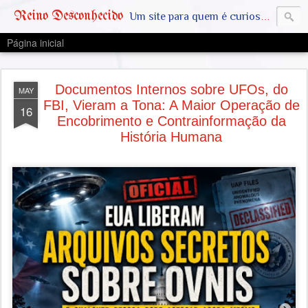
Reino Desconhecido
Um site para quem é curioso e também quer estar ciente das notícias que geralmente não aparecem na grande mídia. Abram a mente, pensem fora da caixinha. SAIAM DA MATRIX !! A VERDADE ESTÁ LA FORA
Página inicial
Documentos Internos sobre UFOs, do
MAY
FBI, Vieram a Tona: A Maior Operação de
16
Encobrimento e Contrainformação da
História Humana