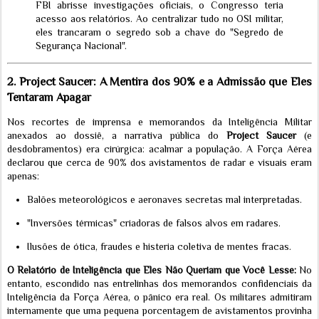
FBI abrisse investigações oficiais, o Congresso teria
acesso aos relatórios. Ao centralizar tudo no OSI militar,
eles trancaram o segredo sob a chave do "Segredo de
Segurança Nacional".
2. Project Saucer: A Mentira dos 90% e a Admissão que Eles
Tentaram Apagar
Nos recortes de imprensa e memorandos da Inteligência Militar
anexados ao dossiê, a narrativa pública do
Project Saucer
(e
desdobramentos) era cirúrgica: acalmar a população. A Força Aérea
declarou que cerca de 90% dos avistamentos de radar e visuais eram
apenas:
Balões meteorológicos e aeronaves secretas mal interpretadas.
"Inversões térmicas" criadoras de falsos alvos em radares.
Ilusões de ótica, fraudes e histeria coletiva de mentes fracas.
O Relatório de Inteligência que Eles Não Queriam que Você Lesse:
No
entanto, escondido nas entrelinhas dos memorandos confidenciais da
Inteligência da Força Aérea, o pânico era real. Os militares admitiram
internamente que uma pequena porcentagem de avistamentos provinha