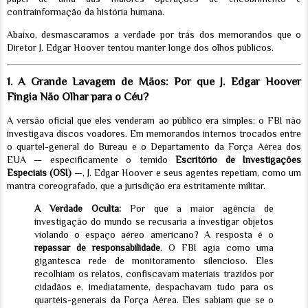
contrainformação da história humana.
Abaixo, desmascaramos a verdade por trás dos memorandos que o
Diretor J. Edgar Hoover tentou manter longe dos olhos públicos.
1. A Grande Lavagem de Mãos: Por que J. Edgar Hoover
Fingia Não Olhar para o Céu?
A versão oficial que eles venderam ao público era simples: o FBI não
investigava discos voadores. Em memorandos internos trocados entre
o quartel-general do Bureau e o Departamento da Força Aérea dos
EUA — especificamente o temido
Escritório de Investigações
Especiais (OSI)
—, J. Edgar Hoover e seus agentes repetiam, como um
mantra coreografado, que a jurisdição era estritamente militar.
A Verdade Oculta:
Por que a maior agência de
investigação do mundo se recusaria a investigar objetos
violando o espaço aéreo americano? A resposta é o
repassar de responsabilidade
. O FBI agia como uma
gigantesca rede de monitoramento silencioso. Eles
recolhiam os relatos, confiscavam materiais trazidos por
cidadãos e, imediatamente, despachavam tudo para os
quartéis-generais da Força Aérea. Eles sabiam que se o