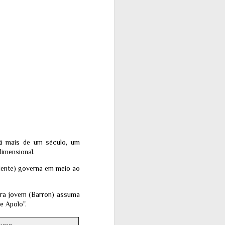
há mais de um século, um
dimensional.
idente) governa em meio ao
ura jovem (Barron) assuma
e Apolo".