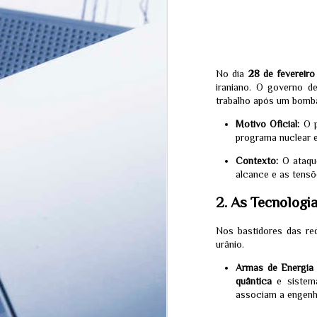
No dia
28 de fevereir
iraniano. O governo d
trabalho após um bombar
Motivo Oficial:
O p
programa nuclear e
Contexto:
O ataque
alcance e as tensõ
2. As Tecnologi
MISTÉRIO EM
JUL
Nos bastidores das re
SINGAPURA: O
31
urânio.
Desaparecimento do
Influencer que pode ter
Armas de Energia D
revelado a passagem
quântica
e sistema
para uma realidade
associam a engenh
oculta
Por Redação Equipe Ferrazo