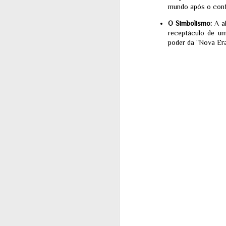
mundo após o confl
tr
O Simbolismo:
A al
J
receptáculo de um
1
poder da "Nova Era
uf
em
sa
ch
na
pe
J
P
ch
in
mo
de
lu
d'