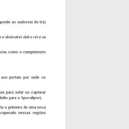
ponde ao sudoeste do Irã)
 destruirei dali o rei e os
vistas como o cumprimento
 aos portais por onde os
s para selar ou capturar
lúdio para a Apocalipse).
ria o primeiro de uma nova
recuperado nessas regiões