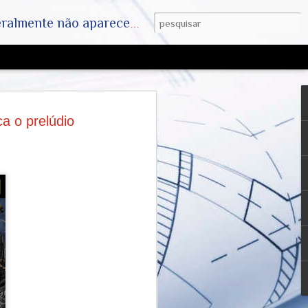
ha. SAIAM DA MATRIX !! A VERDADE ESTÁ LA FORA
Farsa da Humanidade
a o prelúdio
, Dr Anthony Fauci e
 Mídia e das
 Farmacêuticas
o Dr. Anthony Fauci
-CoV-2 é respaldada pelo sequenciamento
do patógeno por milhares de
 globalmente. Contudo, a condução das
auci (então diretor do NIAID nos EUA) e
sso americano foram alvos de rigorosas
vulgação de e-mails de Fauci e suas
velaram mudanças frequentes de
mo a transição sobre a necessidade do
s no início de 2020) e discussões