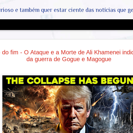
ar ciente das notícias que geralmente não aparecem na grande mídia. Abram a mente, pensem fora da caixin
A Grande 
AUG
do fim - O Ataque e a Morte de Ali Khamenei indic
- COVID-19
5
da guerra de Gogue e Magogue
a Máfia da
Industrias
Origem do Vírus e o Papel d
A existência do vírus SARS
genético e pelo isolamento 
laboratórios independentes
políticas pelo Dr. Anthony F
o seu depoimento ao Congre
investigações:
E-mails e Depoimentos: A di
audiências no Congresso re
posicionamento técnico (co
uso generalizado de máscara