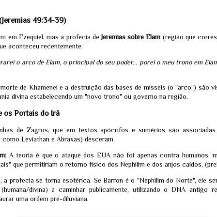
(Jeremias 49:34-39)
MISTÉRIO NO PARANÁ: O que está por trás do
UN
suposto OVNI filmado pelo influenciador Mayk Leão
3
am em Ezequiel, mas a profecia de
Jeremias sobre Elam
(região que corres
em Campo Largo
que aconteceu recentemente:
MPO LARGO (PR) – O que era para ser mais um dia na rotina de Mayk
ão, influenciador digital conhecido por seu trabalho de resgate de
arei o arco de Elam, o principal do seu poder... porei o meu trono em Elam e
imais em uma chácara isolada em Campo Largo, na Região
tropolitana de Curitiba, transformou-se no epicentro de um debate
ológico de proporções internacionais. No último domingo, 31 de maio,
morte de Khamenei e a destruição das bases de mísseis (o "arco") são 
gistros gravados por Mayk viralizaram e acenderam alertas em
nia divina estabelecendo um "novo trono" ou governo na região.
ências de inteligência e segurança.
 os Portais do Irã
relato do influenciador é carregado de tensão.
anhas de Zagros, que em textos apócrifos e sumérios são associadas
UMBRELLA VIRA REALIDADE: Neuro-Regen X - A
AY
s como Leviathan e Abraxas) desceram.
nova droga experimental da FDA que pode trazer os
6
mortos de volta a vida
m:
A teoria é que o ataque dos EUA não foi apenas contra humanos, ma
ais" que permitiriam o retorno físico dos Nephilim e dos anjos caídos, (pre
ASHINGTON — Em um pronunciamento que misturou otimismo
cnológico e ceticismo por parte da comunidade científica, o presidente
nald Trump afirmou nesta terça-feira que os Estados Unidos estão
, a profecia se torna esotérica. Se Barron é o "Nephilim do Norte", ele se
senvolvendo medicamentos experimentais altamente avançados, com o
" (humana/divina) a caminhar publicamente, utilizando o DNA antigo 
tencial teórico de reverter o quadro de morte clínica e restaurar as
aurar uma ordem pré-diluviana.
nções vitais de pacientes recém-falecidos.