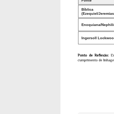
Fonte
em
An
Bíblica
A 
(Ezequiel/Jeremias
M
Enoquiana/Nephil
O 
to
Ingersoll Lockwo
Pa
de
hu
te
Ponto de Reflexão:
Enq
cumprimento de linhage
M
BR
da
so
de
in
un