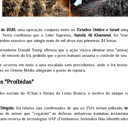
internas sobre a hipótese 
versus origem zoonótica.
o de 2026
, uma operação conjunta entre os
Estados Unidos e Israel
atin
e Teerã confirmou que o Líder Supremo,
Aiatolá Ali Khamenei
, foi "ma
deio massivo que atingiu mais de mil alvos nas primeiras 24 horas.
residente Donald Trump afirmou que a ação visava eliminar uma "ameaça 
 de mísseis do Irã, pedindo que o povo iraniano assuma o controle de seu 
 ocorreu em meio a uma escalada sem precedentes, onde o Irã testav
es no Oriente Médio atingiram o ponto de ruptura.
as "Proibidas"
O "Hack do
A Copa do Mundo da
JUL
JUL
des sociais do 4Chan e fóruns da Lótus Branca, o motivo do ataque va
Apocalipse": A
FIFA mostrando, de
30
20
Verdade por Trás da
forma casual, o
Invasão da
próximo eclipse em 12
irigida:
Há relatos não confirmados de que os EUA teriam utilizado
te
HuggingFace pela
de agosto - Um ataque
s de armas que "cegaram" as defesas antiaéreas iranianas instantan
OpenAI - ELES
está programado
aria reversa de tecnologias UAP (Fenômenos Anômalos Não Identificados
ESTÃO
Quem esteve no MetLife Stadium
DESPERTANDO !!!!
no domingo, 19 de julho de 2026,