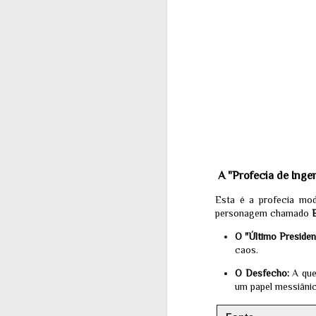
M
1
FO
Do
C
CL
El
se
au
A "Profecia de Inge
Esta é a profecia mod
M
personagem chamado
1
O "Último Presiden
caos.
Do
O Desfecho:
A que
WA
um papel messiâni
in
mo
ge