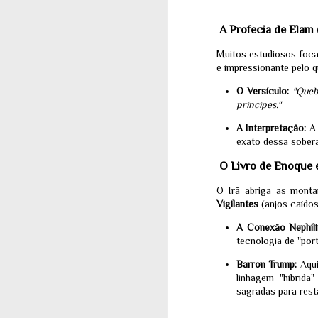
A Profecia de Elam 
J
Muitos estudiosos foc
é impressionante pelo 
CA
Le
O Versículo:
"Quebr
an
príncipes."
Me
uf
A Interpretação:
A 
re
exato dessa sobera
ag
O Livro de Enoque e
O 
O Irã abriga as mont
M
Vigilantes
(anjos caído
2
A Conexão Nephili
tecnologia de "port
W
te
Do
Barron Trump:
Aqui
de
linhagem "híbrida
po
sagradas para rest
fu