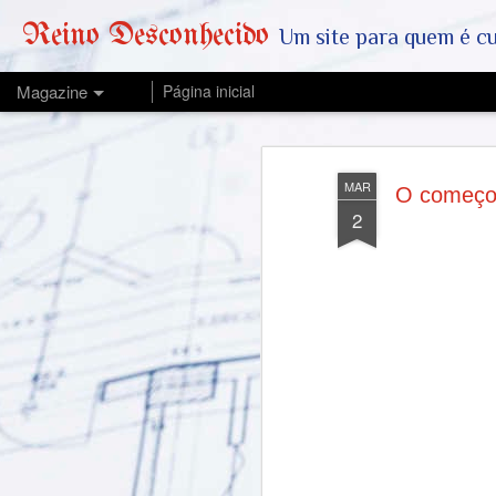
Reino Desconhecido
Um site para quem é curioso e também quer est
Magazine
Página inicial
MAR
O começo 
2