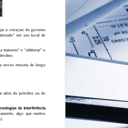
de vazamento de laboratório em Wuhan
giu o coração do governo
rtirizado" em seu local de
iminente" e "obliterar" o
destino.
a novos mísseis de longo
The Quickening: A
JUL
i além do petróleo ou do
transição espiritual que
15
a humanidade não
está pronta para
cnologias de interferência
enfrentar
eamente, algo que muitos
A teoria esotérica do "The
).
Quickening" (que pode ser
traduzida como "A Aceleração" ou