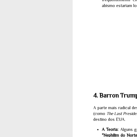
abismo estariam lo
J
2
ZU
as
co
ex
tr
da
J
1
4. Barron Trump
Po
A parte mais radical d
15
(como
The Last Preside
Um
destino dos EUA.
e 
ex
A Teoria:
Alguns gr
Do
"Nephilim do Norte
ex