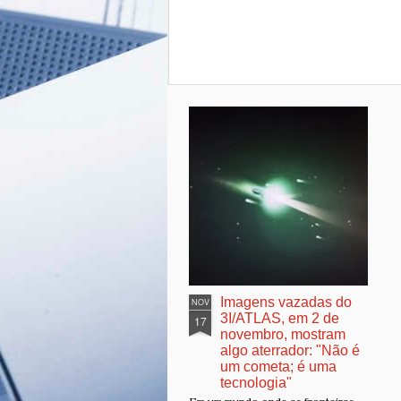
Imagens vazadas do
NOV
3I/ATLAS, em 2 de
17
novembro, mostram
algo aterrador: "Não é
um cometa; é uma
tecnologia"