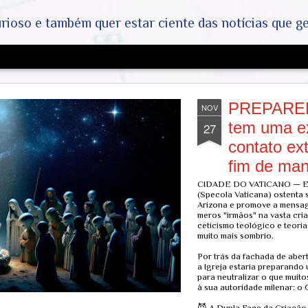
ar ciente das notícias que geralmente não aparecem na grande mídia. Abram a mente, pensem fora da caixin
PREPAREM-
NOV
tem uma ex
27
contato ext
fim de mant
CIDADE DO VATICANO — Enq
(Specola Vaticana) ostenta
Arizona e promove a mensag
meros "irmãos" na vasta cri
ceticismo teológico e teori
muito mais sombrio.
Por trás da fachada de abertu
a Igreja estaria preparando
para neutralizar o que muit
à sua autoridade milenar: o
😈 A Dupla Face da Criação