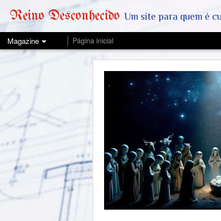
Reino Desconhecido
Um site para quem é curioso e também quer est
Magazine
Página inicial