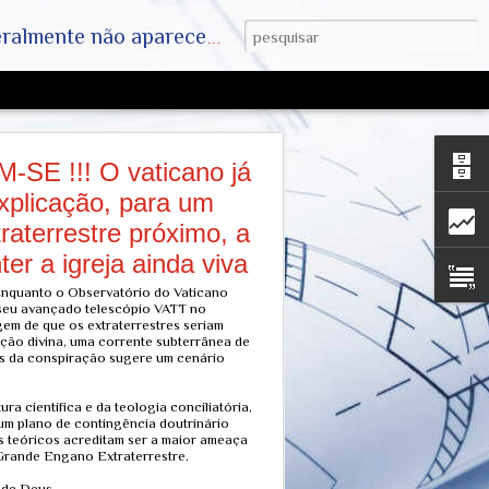
ha. SAIAM DA MATRIX !! A VERDADE ESTÁ LA FORA
SE !!! O vaticano já
plicação, para um
raterrestre próximo, a
er a igreja ainda viva
uanto o Observatório do Vaticano
 seu avançado telescópio VATT no
em de que os extraterrestres seriam
ação divina, uma corrente subterrânea de
as da conspiração sugere um cenário
ra científica e da teologia conciliatória,
 um plano de contingência doutrinário
os teóricos acreditam ser a maior ameaça
 Grande Engano Extraterrestre.
 de Deus