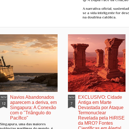
A narrativa oficial, sustenta
se a vida inteligente for de
na doutrina católica.
Navios Abandonados
EXCLUSIVO: Cidade
NOV
NOV
aparecem a deriva, em
Antiga em Marte
12
7
Singapura: A Conexão
Devastada por Ataque
com o "Triângulo do
Termonuclear
Pacífico"
Revelada pela HiRISE
da MRO? Fontes
Singapura, uma das maiores
Científicas em Alerta!
potências marítimas do mundo, é