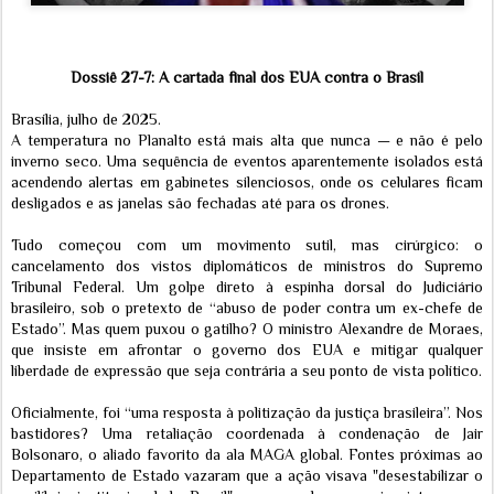
Dossiê 27-7: A cartada final dos EUA contra o Brasil
Brasília, julho de 2025.
A temperatura no Planalto está mais alta que nunca — e não é pelo
inverno seco. Uma sequência de eventos aparentemente isolados está
acendendo alertas em gabinetes silenciosos, onde os celulares ficam
desligados e as janelas são fechadas até para os drones.
Tudo começou com um movimento sutil, mas cirúrgico: o
cancelamento dos vistos diplomáticos de ministros do Supremo
Tribunal Federal. Um golpe direto à espinha dorsal do Judiciário
brasileiro, sob o pretexto de “abuso de poder contra um ex-chefe de
Estado”. Mas quem puxou o gatilho? O ministro Alexandre de Moraes,
que insiste em afrontar o governo dos EUA e mitigar qualquer
liberdade de expressão que seja contrária a seu ponto de vista político.
Oficialmente, foi “uma resposta à politização da justiça brasileira”. Nos
bastidores? Uma retaliação coordenada à condenação de Jair
Bolsonaro, o aliado favorito da ala MAGA global. Fontes próximas ao
Departamento de Estado vazaram que a ação visava "desestabilizar o