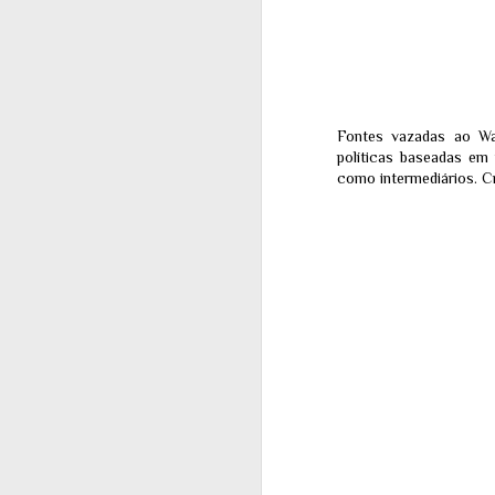
J
2
ZU
as
Fontes vazadas ao Wa
co
políticas baseadas em
ex
tr
como intermediários. C
da
J
1
Po
15
Um
e 
ex
Do
ex