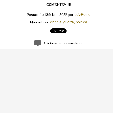
ajando mantos vermelhos expressivos.
COMENTEM !!!!
OPERAÇÃO CAMPO LARGO: Farsa Absoluta ou
UN
LuizReino
Postado há
12th June 2025
por
Cortina de Fumaça Governamental?
0
ciencia
guerra
politica
CAMPO LARGO (PR) — O que começou como o maior fenômeno
Marcadores:
ológico brasileiro do século XXI acaba de desmoronar em um
aranhado de coordenadas geográficas, luzes de acampamento e um
lto inexplicável de engajamento digital. O influenciador Mayk Leão, que
ocou o país ao gravar luzes misteriosas e sons metálicos de "catraca"
 varanda de sua chácara no Paraná, foi formalmente "desmascarado"
0
Adicionar um comentário
la própria comunidade da internet.
MISTÉRIO NAS PROFUNDEZAS: Imagens inéditas
UN
no Paraná mostram luzes misteriosas emergindo e
7
sumindo no Oceano Atlântico
ONTAL DO PARANÁ – Dias após um avistamento em Campo Largo
ocar as redes sociais e mobilizar a comunidade ufológica, um novo e
trigante registro foi feito no litoral do Paraná. Uma câmera de
nitoramento de alta definição, instalada na madrugada de 31 de maio
 2026, capturou o momento exato em que pelo menos seis objetos
minosos realizavam manobras incomuns diretamente sobre a linha
água, a cerca de 600 metros da praia.