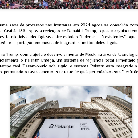
internas sobre a hipótese 
versus origem zoonótica.
a série de protestos nas fronteiras em 2024 agora se consolida como 
 Civil de 1861. Após a reeleição de Donald J. Trump, o país mergulhou 
 territoriais e ideológicas entre estados "federais" e "resistentes", oque 
ação e deportação em massa de imigrantes, muitos deles legais.
rno Trump, com a ajuda e desenvolvimento de Musk, na área de tecnologia
icialmente o Palantir Ômega, um sistema de vigilância total alimentado po
empo real. Desenvolvido sob sigilo, o sistema Palantir está integrado 
is, permitindo o rastreamento constante de qualquer cidadão com "perfil de
O "Hack do
A Copa do Mundo da
JUL
JUL
Apocalipse": A
FIFA mostrando, de
30
20
Verdade por Trás da
forma casual, o
Invasão da
próximo eclipse em 12
HuggingFace pela
de agosto - Um ataque
OpenAI - ELES
está programado
ESTÃO
Quem esteve no MetLife Stadium
DESPERTANDO !!!!
no domingo, 19 de julho de 2026,