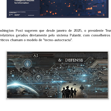
URGENTE: Documento vazado da FIFA revela
UN
"campeões agendados" até 2030 e levanta suspeita
0
de farsa global
RIQUE – Um escândalo de proporções apocalípticas promete abalar
 estruturas do esporte mais popular do planeta. Um suposto documento
shington Post sugerem que desde janeiro de 2025, o presidente Tr
nfidencial, atribuído a um funcionário de alto escalão do comitê
 relatórios gerados diretamente pelo sistema Palantir, com conselheir
ecutivo da FIFA, vazou na deep web na última madrugada. O arquivo
az nada menos do que a lista exata dos campeões mundiais das edições
ríticos chamam o modelo de "tecno-autocracia".
 Copa do Mundo de 2026 e de 2030.
Foto de Donald Trump com supostos seres
UN
"Nórdicos" viraliza e reacende teorias sobre o
5
Comando Ashtar
r Reino Desconhecido - Correspondente em Washington D.C
 de junho de 2026
a imagem enigmática começou a circular com força nas redes sociais
em fóruns de discussão ufológica nesta semana. O registro mostra o
-presidente e atual candidato à presidência dos Estados Unidos,
nald Trump, em uma suposta reunião privada com homens
cepcionalmente altos, de pele muito clara, cabelos platinados e