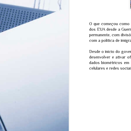
O que começou como um
dos EUA desde a Guerra
permanente, com divisões
com a política de imigr
Desde o início do gove
desenvolver e ativar of
dados biométricos em t
celulares e redes socia
MISTÉRIO EM
JUL
SINGAPURA: O
31
Desaparecimento do
Influencer que pode ter
revelado a passagem
para uma realidade
oculta
Por Redação Equipe Ferrazo