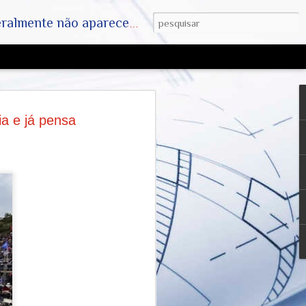
ha. SAIAM DA MATRIX !! A VERDADE ESTÁ LA FORA
Farsa da Humanidade
ia e já pensa
, Dr Anthony Fauci e
 Mídia e das
 Farmacêuticas
o Dr. Anthony Fauci
-CoV-2 é respaldada pelo sequenciamento
do patógeno por milhares de
 globalmente. Contudo, a condução das
auci (então diretor do NIAID nos EUA) e
sso americano foram alvos de rigorosas
vulgação de e-mails de Fauci e suas
velaram mudanças frequentes de
mo a transição sobre a necessidade do
s no início de 2020) e discussões