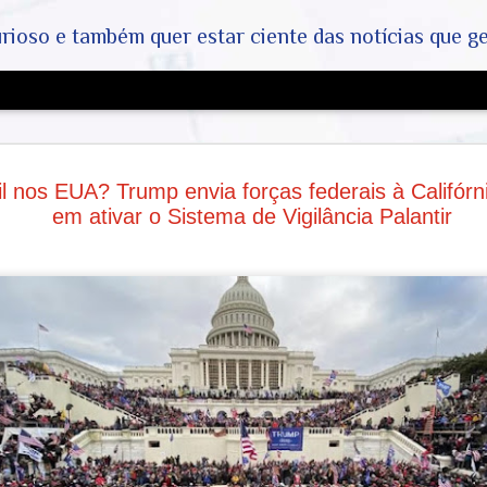
ar ciente das notícias que geralmente não aparecem na grande mídia. Abram a mente, pensem fora da caixin
A Grande 
AUG
il nos EUA? Trump envia forças federais à Califórn
- COVID-19
5
em ativar o Sistema de Vigilância Palantir
a Máfia da
Industrias
Origem do Vírus e o Papel d
A existência do vírus SARS
genético e pelo isolamento 
laboratórios independentes
políticas pelo Dr. Anthony F
o seu depoimento ao Congre
investigações:
E-mails e Depoimentos: A di
audiências no Congresso re
posicionamento técnico (co
uso generalizado de máscara