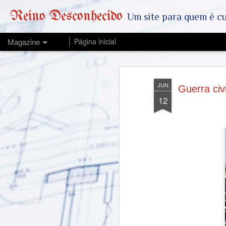
Reino Desconhecido
Um site para quem é curioso e também quer est
Magazine
Página inicial
JUN
Guerra civ
12