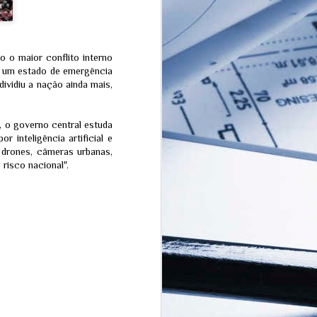
de vazamento de laboratório em Wuhan
o maior conflito interno
em um estado de emergência
dividiu a nação ainda mais,
, o governo central estuda
r inteligência artificial e
a drones, câmeras urbanas,
 risco nacional".
The Quickening: A
JUL
transição espiritual que
15
a humanidade não
está pronta para
enfrentar
A teoria esotérica do "The
Quickening" (que pode ser
traduzida como "A Aceleração" ou