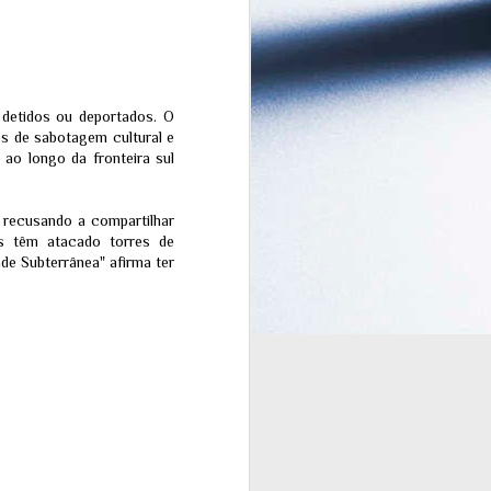
"O Despertar Súbito") é um
conceito que ganhou enorme
força nas comunidades
astrológicas e espiritualistas para
descrever o ano de 2026 — com
julho de 2026 sendo apontado
como o ápice ou o "ponto de
detidos ou deportados. O
ignição" dessa transição.
es de sabotagem cultural e
ao longo da fronteira sul
se recusando a compartilhar
is têm atacado torres de
e Subterrânea" afirma ter