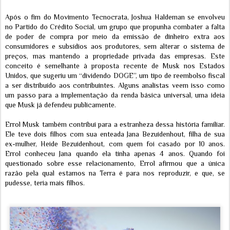
Após o fim do Movimento Tecnocrata, Joshua Haldeman se envolveu
no Partido do Crédito Social, um grupo que propunha combater a falta
de poder de compra por meio da emissão de dinheiro extra aos
consumidores e subsídios aos produtores, sem alterar o sistema de
preços, mas mantendo a propriedade privada das empresas. Este
conceito é semelhante à proposta recente de Musk nos Estados
Unidos, que sugeriu um “dividendo DOGE”, um tipo de reembolso fiscal
a ser distribuído aos contribuintes. Alguns analistas veem isso como
um passo para a implementação da renda básica universal, uma ideia
que Musk já defendeu publicamente.
Errol Musk também contribui para a estranheza dessa história familiar.
Ele teve dois filhos com sua enteada Jana Bezuidenhout, filha de sua
ex-mulher, Heide Bezuidenhout, com quem foi casado por 10 anos.
Errol conheceu Jana quando ela tinha apenas 4 anos. Quando foi
questionado sobre esse relacionamento, Errol afirmou que a única
razão pela qual estamos na Terra é para nos reproduzir, e que, se
pudesse, teria mais filhos.