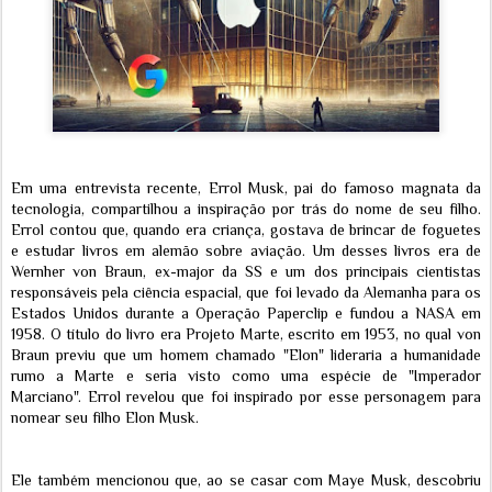
Em uma entrevista recente, Errol Musk, pai do famoso magnata da
tecnologia, compartilhou a inspiração por trás do nome de seu filho.
Errol contou que, quando era criança, gostava de brincar de foguetes
e estudar livros em alemão sobre aviação. Um desses livros era de
Wernher von Braun, ex-major da SS e um dos principais cientistas
responsáveis pela ciência espacial, que foi levado da Alemanha para os
Estados Unidos durante a Operação Paperclip e fundou a NASA em
1958. O título do livro era Projeto Marte, escrito em 1953, no qual von
Braun previu que um homem chamado "Elon" lideraria a humanidade
rumo a Marte e seria visto como uma espécie de "Imperador
Marciano". Errol revelou que foi inspirado por esse personagem para
nomear seu filho Elon Musk.
Ele também mencionou que, ao se casar com Maye Musk, descobriu