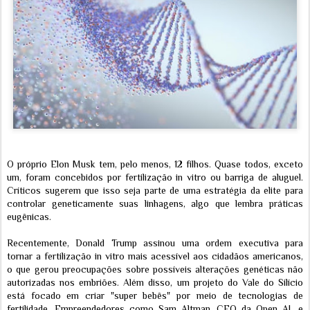
O próprio Elon Musk tem, pelo menos, 12 filhos. Quase todos, exceto
um, foram concebidos por fertilização in vitro ou barriga de aluguel.
Críticos sugerem que isso seja parte de uma estratégia da elite para
controlar geneticamente suas linhagens, algo que lembra práticas
eugênicas.
Recentemente, Donald Trump assinou uma ordem executiva para
tornar a fertilização in vitro mais acessível aos cidadãos americanos,
o que gerou preocupações sobre possíveis alterações genéticas não
autorizadas nos embriões. Além disso, um projeto do Vale do Silício
está focado em criar "super bebês" por meio de tecnologias de
fertilidade. Empreendedores como Sam Altman, CEO da Open AI, e