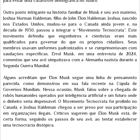
para evitar uma catástrofe demográfica no futuro.
Outro ponto intrigante na história familiar de Musk é seu avô materno,
Joshua Norman Haldeman, filho de John Elon Haldeman. Joshua, nascido
nos Estados Unidos, mudou-se para o Canadá ainda jovem e, na
década de 1930, passou a integrar o “Movimento Tecnocrata”. Este
movimento defendia que engenheiros e cientistas eram mais
qualificados para governar do que os próprios cidadãos. Seus
membros usavam uniformes padronizados e se cumprimentavam com
saudações específicas. Errol Musk, em uma entrevista de 2024,
comentou que seu avô simpatizava com a Alemanha nazista durante a
Segunda Guerra Mundial.
Alguns acreditam que Elon Musk segue uma linha de pensamento
parecida, como demonstrou em sua fala recente na Cúpula de
Governos Mundiais. Nessa ocasião, Musk falou sobre a chegada de
robôs humanoides operados por inteligência artificial e um futuro onde
o dinheiro seria dispensável. O Movimento Tecnocrata foi proibido no
Canadá, e Joshua Haldeman chegou a ser preso por sua participação
em organizações ilegais. Críticos sugerem que Elon Musk está, de
certa forma, seguindo os passos de seu avô, ao tentar estabelecer
uma tecnocracia distópica.