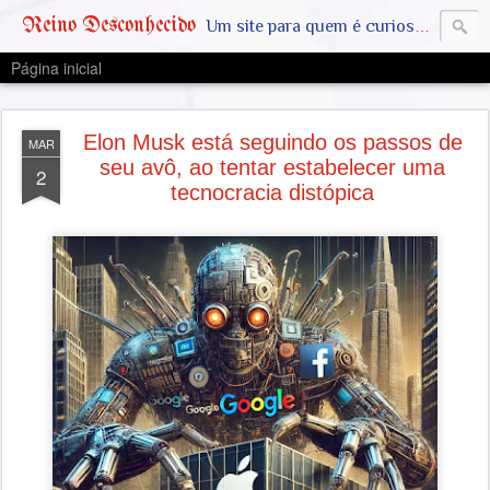
Reino Desconhecido
Um site para quem é curioso e também quer estar ciente das notícias que geralmente não aparecem na grande mídia. Abram a mente, pensem fora da caixinha. SAIAM DA MATRIX !! A VERDADE ESTÁ LA FORA
Página inicial
Elon Musk está seguindo os passos de
MAR
seu avô, ao tentar estabelecer uma
2
tecnocracia distópica