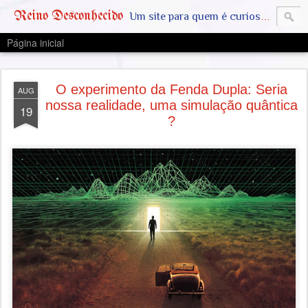
Reino Desconhecido
Um site para quem é curioso e também quer estar ciente das notícias que geralmente não aparecem na grande mídia. Abram a mente, pensem fora da caixinha. SAIAM DA MATRIX !! A VERDADE ESTÁ LA FORA
Página inicial
O experimento da Fenda Dupla: Seria
AUG
nossa realidade, uma simulação quântica
19
?