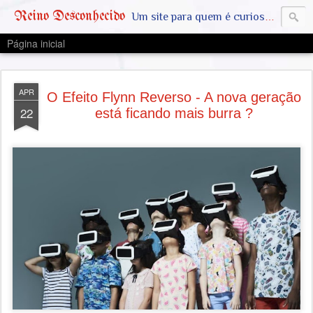
Reino Desconhecido
Um site para quem é curioso e também quer estar ciente das notícias que geralmente não aparecem na grande mídia. Abram a mente, pensem fora da caixinha. SAIAM DA MATRIX !! A VERDADE ESTÁ LA FORA
Página inicial
APR
O Efeito Flynn Reverso - A nova geração
22
está ficando mais burra ?