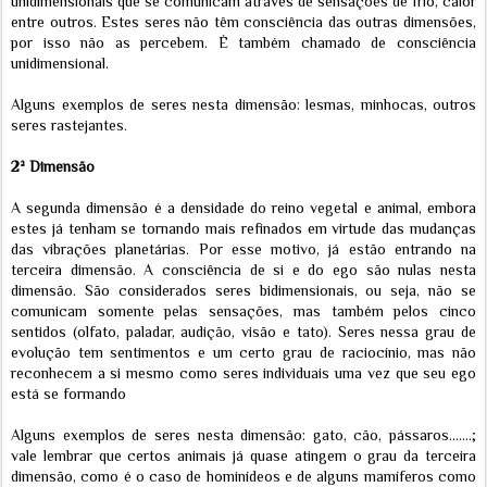
unidimensionais que se comunicam através de sensações de frio, calor
entre outros. Estes seres não têm consciência das outras dimensões,
por isso não as percebem. É também chamado de consciência
unidimensional.
Alguns exemplos de seres nesta dimensão: lesmas, minhocas, outros
seres rastejantes.
2ª Dimensão
A segunda dimensão é a densidade do reino vegetal e animal, embora
estes já tenham se tornando mais refinados em virtude das mudanças
das vibrações planetárias. Por esse motivo, já estão entrando na
terceira dimensão. A consciência de si e do ego são nulas nesta
dimensão. São considerados seres bidimensionais, ou seja, não se
comunicam somente pelas sensações, mas também pelos cinco
sentidos (olfato, paladar, audição, visão e tato). Seres nessa grau de
evolução tem sentimentos e um certo grau de raciocínio, mas não
reconhecem a si mesmo como seres individuais uma vez que seu ego
está se formando
Alguns exemplos de seres nesta dimensão: gato, cão, pássaros.......;
vale lembrar que certos animais já quase atingem o grau da terceira
dimensão, como é o caso de hominídeos e de alguns mamíferos como