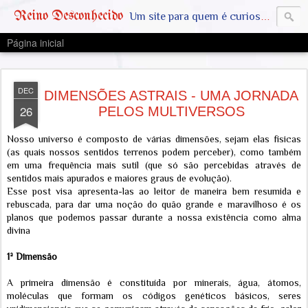
Reino Desconhecido
Um site para quem é curioso e também quer estar ciente das notícias que geralmente não aparecem na grande mídia. Abram a mente, pensem fora da caixinha. SAIAM DA MATRIX !! A VERDADE ESTÁ LA FORA
Página inicial
DEC
DIMENSÕES ASTRAIS - UMA JORNADA
26
PELOS MULTIVERSOS
Nosso universo é composto de várias dimensões, sejam elas físicas
(as quais nossos sentidos terrenos podem perceber), como também
em uma frequência mais sutil (que só são percebidas através de
sentidos mais apurados e maiores graus de evolução).
Esse post visa apresenta-las ao leitor de maneira bem resumida e
rebuscada, para dar uma noção do quão grande e maravilhoso é os
planos que podemos passar durante a nossa existência como alma
divina
1ª Dimensão
A primeira dimensão é constituída por minerais, água, átomos,
moléculas que formam os códigos genéticos básicos, seres