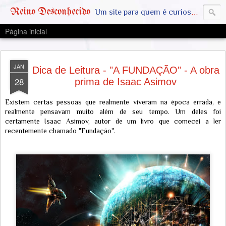
Reino Desconhecido
Um site para quem é curioso e também quer estar ciente das notícias que geralmente não aparecem na grande mídia. Abram a mente, pensem fora da caixinha. SAIAM DA MATRIX !! A VERDADE ESTÁ LA FORA
Página inicial
JAN
Dica de Leitura - "A FUNDAÇÃO" - A obra
28
prima de Isaac Asimov
Existem certas pessoas que realmente viveram na época errada, e
realmente pensavam muito além de seu tempo. Um deles foi
certamente Isaac Asimov, autor de um livro que comecei a ler
recentemente chamado "Fundação".