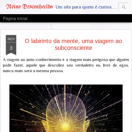
Reino Desconhecido
Um site para quem é curioso e também quer estar ciente das notícias que geralmente não aparecem na grande mídia. Abram a mente, pensem fora da caixinha. SAIAM DA MATRIX !! A VERDADE ESTÁ LA FORA
Página inicial
NOV
O labirinto da mente, uma viagem ao
3
subconsciente
A viagem ao auto-conhecimento é a viagem mais perigosa que alguém
pode fazer, aquele que descobre seu verdadeiro eu, livre de egos,
nunca mais será a mesma pessoa.