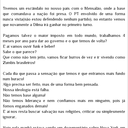
Tivemos um escândalo no nosso país com o Mensalão, onde a base
que comandava a nação foi presa. O PT envolvido de uma forma
nunca vista(não estou defendendo nenhum partido), no entanto vemos
que novamente a Dilma irá ganhar no primeiro turno.
Pagamos talvez o maior imposto em todo mundo, trabalhamos 4
meses por ano para dar ao governo e o que temos de volta?
E aí vamos ouvir funk e beber!
Sabe o que parece?
Que como não tem jeito, vamos ficar burros de vez e ir vivendo como
Zumbis brasileiros!
Cada dia que passa a sensação que temos é que entramos mais fundo
num buraco!
Algo precisa ser feito, mas de uma forma bem pensada.
Nossa ideologia está falha.
Não temos base alguma!
Não temos liderança e nem confiamos mais em ninguém, pois já
fomos enganados demais!
E aí nos resta buscar salvação nas religiões, criticar ou simplesmente
ignorar..
Hoje pela manhã estava vendo um documentário sobre Nova York em