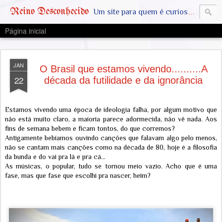
Reino Desconhecido
Um site para quem é curioso e também quer estar ciente das notícias que geralmente não aparecem na grande mídia. Abram a mente, pensem fora da caixinha. SAIAM DA MATRIX !! A VERDADE ESTÁ LA FORA
Página inicial
JAN
O Brasil que estamos vivendo..........A
22
década da futilidade e da ignorância
Estamos vivendo uma época de ideologia falha, por algum motivo que
não está muito claro, a maioria parece adormecida, não vê nada. Aos
fins de semana bebem e ficam tontos, do que corremos?
Antigamente bebíamos ouvindo canções que falavam algo pelo menos,
não se cantam mais canções como na década de 80, hoje é a filosofia
da bunda e do vai pra lá e pra cá...
As músicas, o popular, tudo se tornou meio vazio. Acho que é uma
fase, mas que fase que escolhi pra nascer, heim?