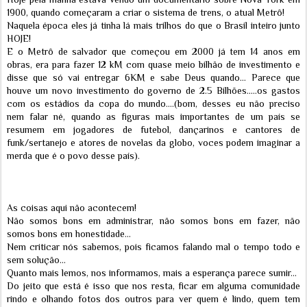
1900, quando começaram a criar o sistema de trens, o atual Metrô!
Naquela época eles já tinha lá mais trilhos do que o Brasil inteiro junto
HOJE!
E o Metrô de salvador que começou em 2000 já tem 14 anos em
obras, era para fazer 12 kM com quase meio bilhão de investimento e
disse que só vai entregar 6KM e sabe Deus quando... Parece que
houve um novo investimento do governo de 2.5 Bilhões.....os gastos
com os estádios da copa do mundo....(bom, desses eu não preciso
nem falar né, quando as figuras mais importantes de um país se
resumem em jogadores de futebol, dançarinos e cantores de
funk/sertanejo e atores de novelas da globo, voces podem imaginar a
merda que é o povo desse país).
As coisas aqui não acontecem!
Não somos bons em administrar, não somos bons em fazer, não
somos bons em honestidade...
Nem criticar nós sabemos, pois ficamos falando mal o tempo todo e
sem solução...
Quanto mais lemos, nos informamos, mais a esperança parece sumir...
Do jeito que está é isso que nos resta, ficar em alguma comunidade
rindo e olhando fotos dos outros para ver quem é lindo, quem tem