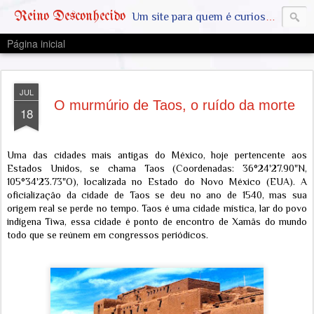
Reino Desconhecido
Um site para quem é curioso e também quer estar ciente das notícias que geralmente não aparecem na grande mídia. Abram a mente, pensem fora da caixinha. SAIAM DA MATRIX !! A VERDADE ESTÁ LA FORA
Página inicial
JUL
O murmúrio de Taos, o ruído da morte
18
Uma das cidades mais antigas do México, hoje pertencente aos
Estados Unidos, se chama Taos (Coordenadas: 36°24'27.90"N,
105°34'23.73"O), localizada no Estado do Novo México (EUA). A
oficialização da cidade de Taos se deu no ano de 1540, mas sua
origem real se perde no tempo. Taos é uma cidade mística, lar do povo
indígena Tiwa, essa cidade é ponto de encontro de Xamãs do mundo
todo que se reúnem em congressos periódicos.