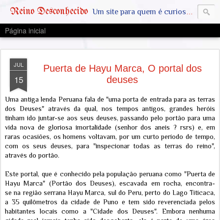
Reino Desconhecido
Um site para quem é curioso e também quer estar ciente das notícias que geralmente não aparecem na grande mídia. Abram a mente, pensem fora da caixinha. SAIAM DA MATRIX !! A VERDADE ESTÁ LA FORA
Página inicial
JUL
Puerta de Hayu Marca, O portal dos
15
deuses
Uma antiga lenda Peruana fala de "uma porta de entrada para as terras
dos Deuses" através da qual, nos tempos antigos, grandes heróis
tinham ido juntar-se aos seus deuses, passando pelo portão para uma
vida nova de gloriosa imortalidade (senhor dos aneis ? rsrs) e, em
raras ocasiões, os homens voltavam, por um curto período de tempo,
com os seus deuses, para "inspecionar todas as terras do reino",
através do portão.
Este portal, que é conhecido pela população peruana como "Puerta de
Hayu Marca" (Portão dos Deuses), escavada em rocha, encontra-
se na região serrana Hayu Marca, sul do Peru, perto do Lago Titicaca,
a 35 quilômetros da cidade de Puno e tem sido reverenciada pelos
habitantes locais como a "Cidade dos Deuses". Embora nenhuma