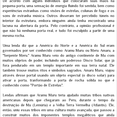
De acordo com alguns indivíduos que colocaram suas mãos na
pequena porta, uma sensação de energia fluindo foi sentida, bem como
experiências estranhas como visões de estrelas, colunas de fogo e os
sons de estranha música. Outros disseram ter percebido túneis no
interior da estrutura, embora ninguém ainda tenha encontrado uma
lacuna na abertura da porta. Pelo contrário, a opinião profissional é
que não há nenhuma porta real, e tudo foi esculpido a partir de uma
mesma rocha.
Uma lenda diz que a América do Norte e a América do Sul eram
governados por ser conhecido como Aramu Muru ou Meru Amaru, a
"Serpente Meru." Aramu Muru veio do antigo continente de Mu com
muitos objetos de poder, incluindo um poderoso Disco Solar, que já
fora pendurado em um templo importante em sua terra natal. Ele
também trouxe muitos ritos e símbolos sagrados. Amaru Muru, viajou
através desse portal usando um objeto especial (o disco solar) para
ativar a porta, tranformando a porta de rocha sólida no que é
conhecido como "Portão de Estrelas".
Lendas afirmam que Aramu Muru teria ajudado muitas tribos nativas
americanas depois que chegaram ao Peru, durante o tempo da
destruição de Mu (Lemúria) e a Velha Terra Vermelha (Atlantis). Ele,
então, uniu essas tribos em uma cultura muito avançada, que passou a
construir muitos dos imponentes templos megalíticos que ainda