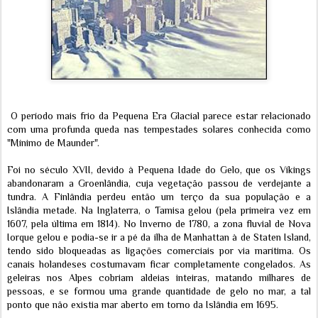
O período mais frio da Pequena Era Glacial parece estar relacionado
com uma profunda queda nas tempestades solares conhecida como
"Mínimo de Maunder".
Foi no século XVII, devido à Pequena Idade do Gelo, que os Vikings
abandonaram a Groenlândia, cuja vegetação passou de verdejante a
tundra. A Finlândia perdeu então um terço da sua população e a
Islândia metade. Na Inglaterra, o Tamisa gelou (pela primeira vez em
1607, pela última em 1814). No Inverno de 1780, a zona fluvial de Nova
Iorque gelou e podia-se ir a pé da ilha de Manhattan à de Staten Island,
tendo sido bloqueadas as ligações comerciais por via marítima. Os
canais holandeses costumavam ficar completamente congelados. As
geleiras nos Alpes cobriam aldeias inteiras, matando milhares de
pessoas, e se formou uma grande quantidade de gelo no mar, a tal
ponto que não existia mar aberto em torno da Islândia em 1695.