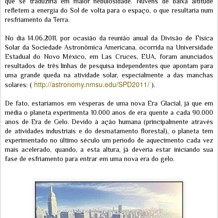
que se traduziria em maior nebulosidade. Nuvens de baixa altitude
refletem a energia do Sol de volta para o espaço, o que resultaria num
resfriamento da Terra.
No dia 14.06.2011, por ocasião da reunião anual da Divisão de Física
Solar da Sociedade Astronômica Americana, ocorrida na Universidade
Estadual do Novo México, em Las Cruces, EUA, foram anunciados
resultados de três linhas de pesquisa independentes que apontam para
uma grande queda na atividade solar, especialmente a das manchas
http://astronomy.nmsu.edu/SPD2011/
solares: (
).
De fato, estaríamos em vésperas de uma nova Era Glacial, já que em
média o planeta experimenta 10.000 anos de era quente a cada 90.000
anos de Era de Gelo. Devido à ação humana (principalmente através
de atividades industriais e do desmatamento florestal), o planeta tem
experimentado no último século um período de aquecimento cada vez
mais acelerado, quando, a esta altura, já deveria estar iniciando sua
fase de esfriamento para entrar em uma nova era do gelo.