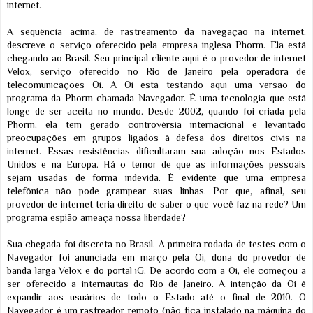
internet.
A sequência acima, de rastreamento da navegação na internet,
descreve o serviço oferecido pela empresa inglesa Phorm. Ela está
chegando ao Brasil. Seu principal cliente aqui é o provedor de internet
Velox, serviço oferecido no Rio de Janeiro pela operadora de
telecomunicações Oi. A Oi está testando aqui uma versão do
programa da Phorm chamada Navegador. É uma tecnologia que está
longe de ser aceita no mundo. Desde 2002, quando foi criada pela
Phorm, ela tem gerado controvérsia internacional e levantado
preocupações em grupos ligados à defesa dos direitos civis na
internet. Essas resistências dificultaram sua adoção nos Estados
Unidos e na Europa. Há o temor de que as informações pessoais
sejam usadas de forma indevida. É evidente que uma empresa
telefônica não pode grampear suas linhas. Por que, afinal, seu
provedor de internet teria direito de saber o que você faz na rede? Um
programa espião ameaça nossa liberdade?
Sua chegada foi discreta no Brasil. A primeira rodada de testes com o
Navegador foi anunciada em março pela Oi, dona do provedor de
banda larga Velox e do portal iG. De acordo com a Oi, ele começou a
ser oferecido a internautas do Rio de Janeiro. A intenção da Oi é
expandir aos usuários de todo o Estado até o final de 2010. O
Navegador é um rastreador remoto (não fica instalado na máquina do