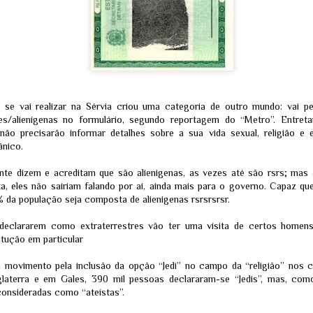
Paulo.
se vai realizar na Sérvia criou uma categoria de outro mundo: vai pe
res/alienígenas no formulário, segundo reportagem do “Metro”. Entret
não precisarão informar detalhes sobre a sua vida sexual, religião e e
ânico.
te dizem e acreditam que são alienigenas, as vezes até são rsrs; mas 
a, eles não sairiam falando por ai, ainda mais para o governo. Capaz q
 da população seja composta de alienigenas rsrsrsrsr.
MISTÉRIO EM
O "Hack do
JUL
JUL
SINGAPURA: O
Apocalipse": A
31
30
declararem como extraterrestres vão ter uma visita de certos homen
Desaparecimento do
Verdade por Trás da
itução em particular
Influencer que pode ter
Invasão da
revelado a passagem
HuggingFace pela
para uma realidade
OpenAI - ELES
 movimento pela inclusão da opção “Jedi” no campo da “religião” nos 
oculta
ESTÃO
laterra e em Gales, 390 mil pessoas declararam-se “Jedis”, mas, com
DESPERTANDO !!!!
consideradas como “ateístas”.
Por Redação Equipe Ferrazo
FotoLab | Investigação Paranormal
Por RandiNelson Vinicius –