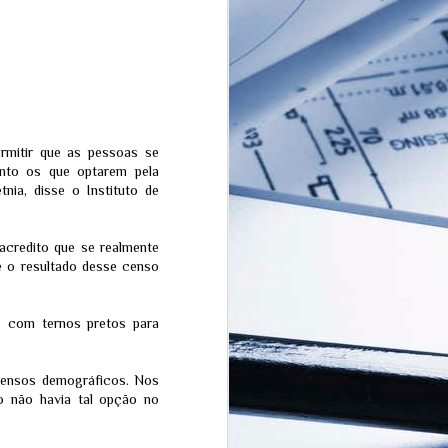
rmitir que as pessoas se
anto os que optarem pela
tnia, disse o Instituto de
acredito que se realmente
ue o resultado desse censo
A Copa do Mundo da
JUL
FIFA mostrando, de
20
s com ternos pretos para
forma casual, o
próximo eclipse em 12
de agosto - Um ataque
está programado
censos demográficos. Nos
o não havia tal opção no
Quem esteve no MetLife Stadium
no domingo, 19 de julho de 2026,
assistiu à consagração da
Espanha contra a Argentina na