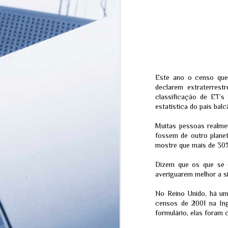
Este ano o censo que 
declarem extraterrest
classificação de ET’s 
estatística do país balc
Muitas pessoas realmen
fossem de outro planet
mostre que mais de 30%
A Grande Farsa da
AUG
Humanidade - COVID-
5
Dizem que os que se 
19, Dr Anthony Fauci e
averiguarem melhor a s
a Máfia da Mídia e das
Industrias
Farmacêuticas
No Reino Unido, há um
censos de 2001 na Ing
Origem do Vírus e o Papel do Dr.
Anthony Fauci
formulário, elas foram 
A existência do vírus SARS-CoV-2 é