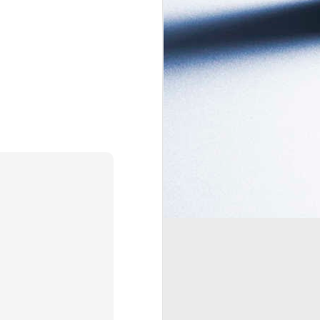
final. Mas, para além das luzes, dos
papéis picados e da entrega da
taça pela FIFA, o verdadeiro show
aconteceu nos bastidores do
protocolo global.
Não foi por acaso que, nas
projeções holográficas do
encerramento, o tema central
tenha transitado subitamente de
celebrações esportivas para a
geometria dos corpos celestes.