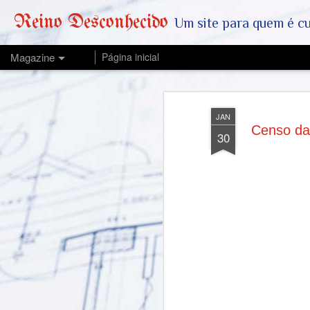
Reino Desconhecido
Um site para quem é curioso e também quer est
Magazine
Página inicial
JAN
Censo da
30