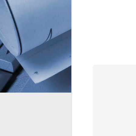
J
respaldada pelo sequenciamento
genético e pelo isolamento do
1
patógeno por milhares de
laboratórios independentes
co
globalmente. Contudo, a condução
ga
das políticas pelo Dr.
pa
co
J
1
A 
ma
pe
ma
as