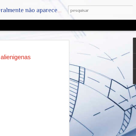
ha. SAIAM DA MATRIX !! A VERDADE ESTÁ LA FORA
 Pandemia
24: Os Bastidores do
alienigenas
Prepara o Terreno
va Ordem Financeira
ão Flaviana Mey (Repórter
ações de crise em andamento e relatórios
 um cenário estarrecedor: o mundo,
estemunhar o lançamento da Randivid-24,
 estrategicamente desenhado para
ortalidade e alcance, a pandemia de
tos do passado, no entanto, as peças
tão posicionadas — e o epicentro global
icial é a cidade de Mauá, na Grande São