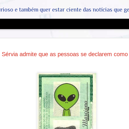
ar ciente das notícias que geralmente não aparecem na grande mídia. Abram a mente, pensem fora da caixin
A Próxima
AUG
RANDIVID-
8
 Sérvia admite que as pessoas se declarem como 
Surto que 
para a No
Global
​Por Redação de Investigaç
correspondente em Pequin)
​Documentos vazados, simul
confidenciais apontam para
dentro de 10 anos, deverá t
um novo agente patogênico
ultrapassar, em termos de m
Covid-19. Diferente dos sur
para este novo evento já es
escolhido para a eclosão in