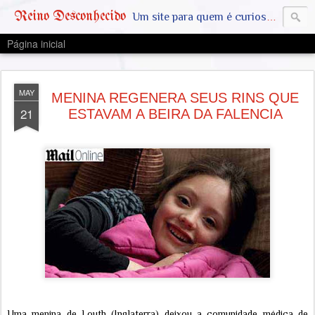
Reino Desconhecido
Um site para quem é curioso e também quer estar ciente das notícias que geralmente não aparecem na grande mídia. Abram a mente, pensem fora da caixinha. SAIAM DA MATRIX !! A VERDADE ESTÁ LA FORA
Página inicial
MAY
MENINA REGENERA SEUS RINS QUE
21
ESTAVAM A BEIRA DA FALENCIA
Uma menina de Louth (Inglaterra) deixou a comunidade médica de