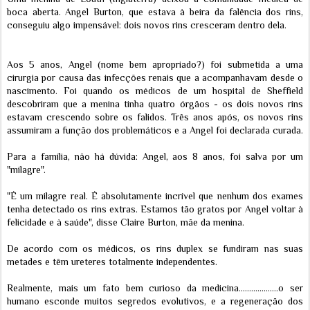
boca aberta. Angel Burton, que estava à beira da falência dos rins,
conseguiu algo impensável: dois novos rins cresceram dentro dela.
Aos 5 anos, Angel (nome bem apropriado?) foi submetida a uma
cirurgia por causa das infecções renais que a acompanhavam desde o
nascimento. Foi quando os médicos de um hospital de Sheffield
descobriram que a menina tinha quatro órgãos - os dois novos rins
estavam crescendo sobre os falidos. Três anos após, os novos rins
assumiram a função dos problemáticos e a Angel foi declarada curada.
Para a família, não há dúvida: Angel, aos 8 anos, foi salva por um
"milagre".
"É um milagre real. É absolutamente incrível que nenhum dos exames
tenha detectado os rins extras. Estamos tão gratos por Angel voltar à
felicidade e à saúde", disse Claire Burton, mãe da menina.
De acordo com os médicos, os rins duplex se fundiram nas suas
metades e têm ureteres totalmente independentes.
Realmente, mais um fato bem curioso da medicina...................o ser
humano esconde muitos segredos evolutivos, e a regeneração dos