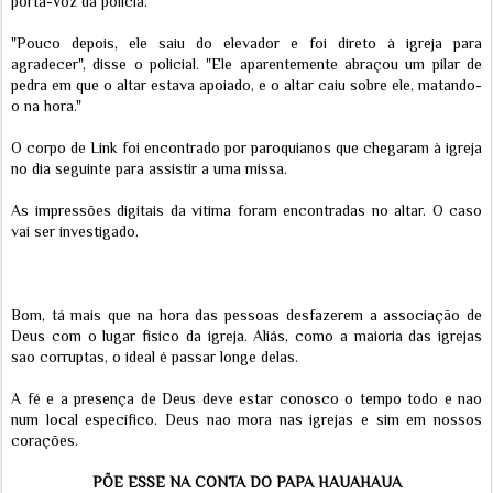
porta-voz da polícia.
"Pouco depois, ele saiu do elevador e foi direto à igreja para
agradecer", disse o policial. "Ele aparentemente abraçou um pilar de
pedra em que o altar estava apoiado, e o altar caiu sobre ele, matando-
o na hora."
O corpo de Link foi encontrado por paroquianos que chegaram à igreja
no dia seguinte para assistir a uma missa.
As impressões digitais da vítima foram encontradas no altar. O caso
vai ser investigado.
Bom, tá mais que na hora das pessoas desfazerem a associação de
Deus com o lugar físico da igreja. Aliás, como a maioria das igrejas
sao corruptas, o ideal é passar longe delas.
A fé e a presença de Deus deve estar conosco o tempo todo e nao
num local específico. Deus nao mora nas igrejas e sim em nossos
corações.
PÕE ESSE NA CONTA DO PAPA HAUAHAUA