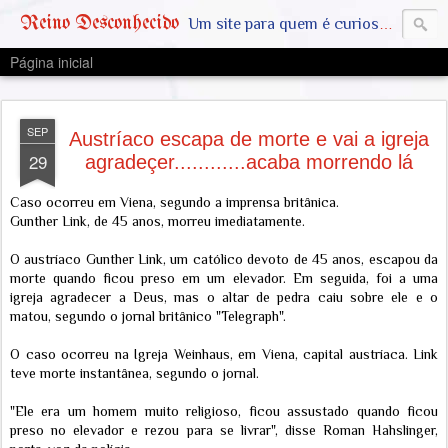
Reino Desconhecido
Um site para quem é curioso e também quer estar ciente das notícias que geralmente não aparecem na grande mídia. Abram a mente, pensem fora da caixinha. SAIAM DA MATRIX !! A VERDADE ESTÁ LA FORA
Página inicial
SEP
Austríaco escapa de morte e vai a igreja
29
agradeçer............acaba morrendo lá
Caso ocorreu em Viena, segundo a imprensa britânica.
Gunther Link, de 45 anos, morreu imediatamente.
O austríaco Gunther Link, um católico devoto de 45 anos, escapou da
morte quando ficou preso em um elevador. Em seguida, foi a uma
igreja agradecer a Deus, mas o altar de pedra caiu sobre ele e o
matou, segundo o jornal britânico "Telegraph".
O caso ocorreu na Igreja Weinhaus, em Viena, capital austríaca. Link
teve morte instantânea, segundo o jornal.
"Ele era um homem muito religioso, ficou assustado quando ficou
preso no elevador e rezou para se livrar", disse Roman Hahslinger,