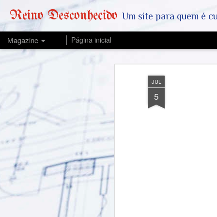
Reino Desconhecido
Um site para quem é curioso e também quer est
Magazine
Página inicial
JUL
5