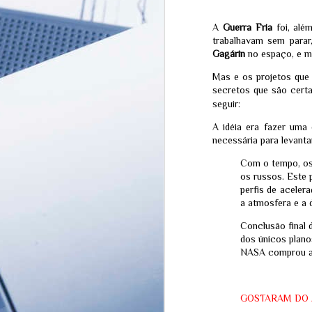
A
Guerra Fria
foi, alé
trabalhavam sem para
Gagárin
no espaço, e m
Mas e os projetos que 
secretos que são cert
seguir:
A idéia era fazer uma
necessária para levanta
Com o tempo, os 
os russos. Este 
perfis de acele
a atmosfera e a 
MISTÉRIO EM
JUL
Conclusão final 
SINGAPURA: O
31
dos únicos plano
Desaparecimento do
NASA comprou ap
Influencer que pode ter
revelado a passagem
para uma realidade
oculta
GOSTARAM DO 
Por Redação Equipe Ferrazo