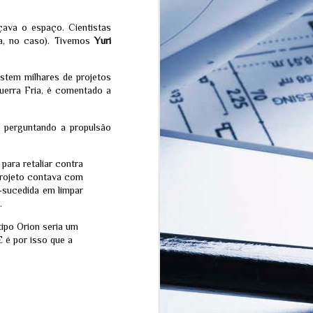
de vazamento de laboratório em Wuhan
çava o espaço. Cientistas
a, no caso). Tivemos
Yuri
stem milhares de projetos
Guerra Fria, é comentado a
e perguntando a propulsão
para retaliar contra
projeto contava com
-sucedida em limpar
.
The Quickening: A
JUL
tipo Orion seria um
transição espiritual que
15
 é por isso que a
a humanidade não
está pronta para
enfrentar
A teoria esotérica do "The
Quickening" (que pode ser
traduzida como "A Aceleração" ou