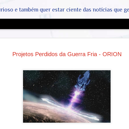
ar ciente das notícias que geralmente não aparecem na grande mídia. Abram a mente, pensem fora da caixin
A Grande 
AUG
- COVID-19
5
Projetos Perdidos da Guerra Fria - ORION
a Máfia da
Industrias
Origem do Vírus e o Papel d
A existência do vírus SARS
genético e pelo isolamento 
laboratórios independentes
políticas pelo Dr. Anthony F
o seu depoimento ao Congre
investigações:
E-mails e Depoimentos: A di
audiências no Congresso re
posicionamento técnico (co
uso generalizado de máscara