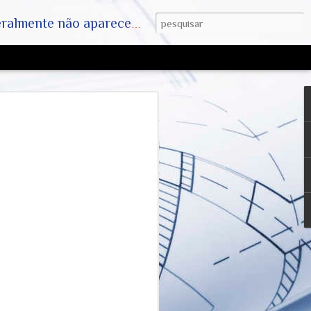
ha. SAIAM DA MATRIX !! A VERDADE ESTÁ LA FORA
Farsa da Humanidade
, Dr Anthony Fauci e
 Mídia e das
 Farmacêuticas
o Dr. Anthony Fauci
-CoV-2 é respaldada pelo sequenciamento
do patógeno por milhares de
 globalmente. Contudo, a condução das
auci (então diretor do NIAID nos EUA) e
sso americano foram alvos de rigorosas
vulgação de e-mails de Fauci e suas
velaram mudanças frequentes de
mo a transição sobre a necessidade do
s no início de 2020) e discussões