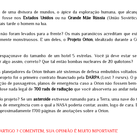
internas sobre a hipótese 
versus origem zoonótica.
m de uma divisora de mundos, o ápice da exploração humana, que alcan
r, fosse nos
Estados Unidos
ou na
Grande Mãe Rússia
(União Soviétic
ais tarde o homem na lua.
não foram levados para a frente? Os mais paranóicos acreditam que exi
amente monstruosos. E um deles, o
Projeto Orion
, idealizado durante a 
 espaçonave do tamanho de um hotel 5 estrelas
. Você já deve estar s
r algo assim, correto? Que tal então bombas nucleares de 20 quilotons?
planejadores da Orion tinham até sistemas de defesa embutidos voltados 
projeto foi o primeiro contrato financiado pela
DARPA
(Lost ? rsrsrs). O 
ração de passageiros, planos de emergência caso a Orion não fossem bem
dose nada legal de
700 rads de radiação
que você absorveria ao andar nela
O "Hack do
A Copa do Mundo da
JUL
JUL
do projeto? Se um
asteroide
estivesse rumando para a Terra, uma nave do 
Apocalipse": A
FIFA mostrando, de
30
20
s de emergência com o qual a NASA poderia contar, assim, logo de cara. E
Verdade por Trás da
forma casual, o
roximadamente 1700 páginas de anotações sobre a Orion.
Invasão da
próximo eclipse em 12
HuggingFace pela
de agosto - Um ataque
OpenAI - ELES
está programado
ESTÃO
Quem esteve no MetLife Stadium
ARTIGO ? COMENTEM, SUA OPINIÃO É MUITO MPORTANTE
DESPERTANDO !!!!
no domingo, 19 de julho de 2026,