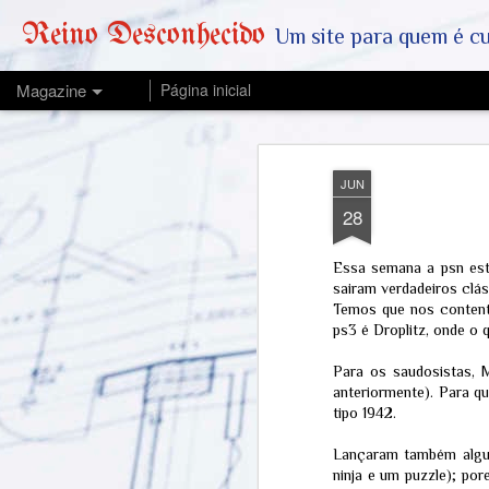
Reino Desconhecido
Um site para quem é curioso e também quer est
Magazine
Página inicial
JUN
28
Essa semana a psn está
sairam verdadeiros clás
Temos que nos conten
ps3 é Droplitz, onde o 
Para os saudosistas,
anteriormente). Para q
tipo 1942.
Lançaram também algun
ninja e um puzzle); p