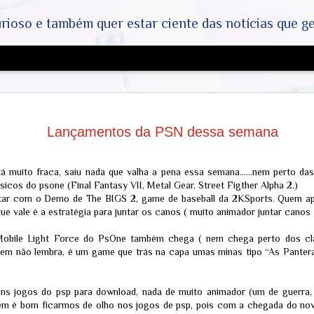
ar ciente das notícias que geralmente não aparecem na grande mídia. Abram a mente, pensem fora da caixin
A Grande 
AUG
- COVID-19
5
Lançamentos da PSN dessa semana
a Máfia da
Industrias
 muito fraca, saiu nada que valha a pena essa semana......nem perto da
sicos do psone (Final Fantasy VII, Metal Gear, Street Figther Alpha 2.)
Origem do Vírus e o Papel d
tar com o Demo de The BIGS 2, game de baseball da 2KSports. Quem a
A existência do vírus SARS
que vale é a estratégia para juntar os canos ( muito animador juntar canos 
genético e pelo isolamento 
laboratórios independentes
 Mobile Light Force do PsOne também chega ( nem chega perto dos cl
políticas pelo Dr. Anthony F
o seu depoimento ao Congre
uem não lembra, é um game que trás na capa umas minas tipo “As Pantera
investigações:
E-mails e Depoimentos: A di
s jogos do psp para download, nada de muito animador (um de guerra, 
audiências no Congresso re
posicionamento técnico (co
orem é bom ficarmos de olho nos jogos de psp, pois com a chegada do n
uso generalizado de máscara