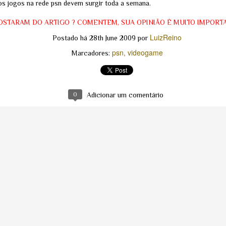
os jogos na rede psn devem surgir toda a semana.
internas sobre a hipótese 
versus origem zoonótica.
OSTARAM DO ARTIGO ? COMENTEM, SUA OPINIÃO É MUITO IMPORT
LuizReino
Postado há
28th June 2009
por
psn
videogame
Marcadores:
0
Adicionar um comentário
O "Hack do
A Copa do Mundo da
JUL
JUL
Apocalipse": A
FIFA mostrando, de
30
20
Verdade por Trás da
forma casual, o
Invasão da
próximo eclipse em 12
HuggingFace pela
de agosto - Um ataque
OpenAI - ELES
está programado
ESTÃO
Quem esteve no MetLife Stadium
DESPERTANDO !!!!
no domingo, 19 de julho de 2026,