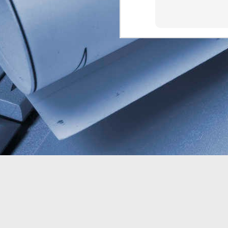
FotoLab | Investigação Paranormal
& Ocultismo Urbano
J
SINGAPURA — O que deveria ser
1
apenas mais uma transmissão ao
vivo em busca de visualizações no
A 
TikTok se transformou, na última
ma
semana, no caso mais perturbador
pe
da história recente da ilha. O
ma
streamer local de 34 anos,
as
conhecido por explorar áreas
abandonadas e de alta atividade
espiritual, desapareceu diante dos
olhos de milhares de espectadores
enquanto investigava as
imediações de um antigo resort
desativado.
J
3
Jo
co
di
ve
de
em
(F