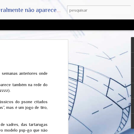
ha. SAIAM DA MATRIX !! A VERDADE ESTÁ LA FORA
Farsa da Humanidade
, Dr Anthony Fauci e
 Mídia e das
 Farmacêuticas
s semanas anteriores onde
o Dr. Anthony Fauci
parece também na rede do
-CoV-2 é respaldada pelo sequenciamento
zzzz).
do patógeno por milhares de
 globalmente. Contudo, a condução das
ássicos do psone citados
auci (então diretor do NIAID nos EUA) e
sso americano foram alvos de rigorosas
s”, mas é um jogo de tiro,
vulgação de e-mails de Fauci e suas
de xadres, das tartarugas
velaram mudanças frequentes de
mo a transição sobre a necessidade do
ovo modelo psp-go que não
s no início de 2020) e discussões