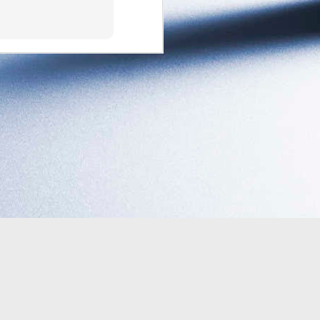
"O Despertar Súbito") é um
conceito que ganhou enorme
força nas comunidades
astrológicas e espiritualistas para
descrever o ano de 2026 — com
julho de 2026 sendo apontado
como o ápice ou o "ponto de
ignição" dessa transição.