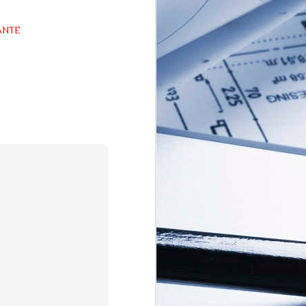
de vazamento de laboratório em Wuhan
ANTE
The Quickening: A
JUL
transição espiritual que
15
a humanidade não
está pronta para
enfrentar
A teoria esotérica do "The
Quickening" (que pode ser
traduzida como "A Aceleração" ou