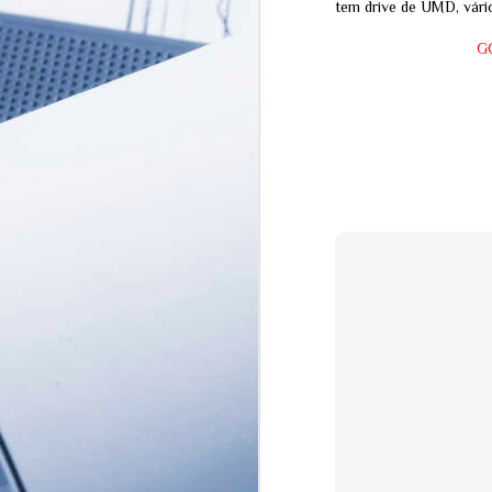
tem drive de UMD, vári
G
MISTÉRIO EM
JUL
SINGAPURA: O
31
Desaparecimento do
Influencer que pode ter
revelado a passagem
para uma realidade
oculta
Por Redação Equipe Ferrazo